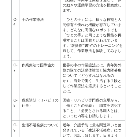
（動画）や簡単な実験を通して、体
の動きや運動学習の方法を提案致し
ます。
O-
手の作業療法
「ひとの手」には、様々な役割と人
6
間特有の優れた機能が存在していま
す。どんなに高価なロボットでも
「ひとの手」と同じような機能を再
現することは困難といわれていま
す。“箸操作”“書字”のトレーニングを
通して、作業療法を体験してみまし
ょう。
O-
作業療法で国際協力
世界の中の作業療法とは。青年海外
7
協力隊での活動体験談と協力隊募集
について（どうすればなれるの
か）。海外で働く、生活する手段と
して作業療法を選択するということ
とは。
O-
職業講話（リハビリの
医療・リハビリ専門職の立場から、
8
仕事）
「働くことの意義」「職業を選択す
ること」「必要とされる職人とは」
といった内容をお話しします。
O-
生活不活発病について
近年、介護予防に最も関連深いと啓
9
発されている「生活不活発病」につ
いて、お話し致します。日頃より