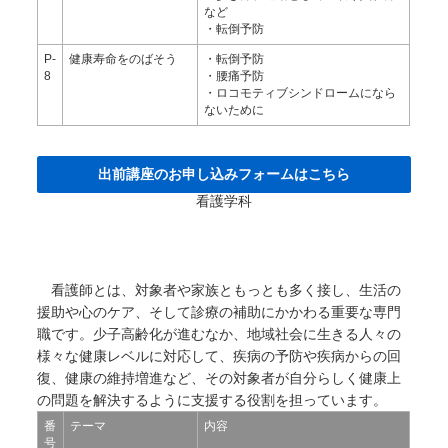
など
・転倒予防
P-
健康寿命をのばそう
・転倒予防
8
・腰痛予防
・ロコモティブシンドロームになら
ないために
出前講座のお申し込みフォームはこちら
看護学科
看護師とは、対象者や家族ともっとも多く接し、生活の
援助や心のケア、そして診療の補助にかかわる重要な専門
職です。少子高齢化が進むなか、地域社会に生きる人々の
様々な健康レベルに対応して、疾病の予防や疾病からの回
復、健康の維持増進など、その対象者が自分らしく健康上
の問題を解決するように支援する役割を担っています。
番
テーマ
内容
号