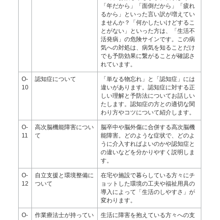
「年だから」「面倒だから」「疲れ
るから」といった言い訳が増えてい
ませんか？「何かしたいけどするこ
とがない」といった方は、「生活不
活発病」の危険サインです。この病
気への対処は、病気を知ることだけ
でも予防効果に繋がることが確認さ
れています。
O-
認知症について
「単なる物忘れ」と「認知症」には
10
違いがあります。認知症に対する正
しい理解と予防法についてお話しい
たします。認知症の方との適切な関
わり方やコツについて紹介します。
O-
高次脳機能障害につい
脳卒中や脳外傷に合併する高次脳機
11
て
能障害。どのような症状で、どのよ
うに介入すればよいのかや認知症と
の違いなどを分かりやすく説明しま
す。
O-
自立支援と環境整備に
在宅や施設で暮らしている方々にチ
12
ついて
ョットした環境の工夫や福祉用具の
導入によって「生活のしやすさ」が
変わります。
O-
作業療法士が持ってい
生活に障害を抱えている方々への支