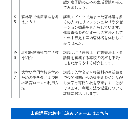
認知症予防のための生活習慣を考え
てみましょう。
K-
森林浴で健康増進を考
講義：ドイツで始まった森林浴は多
5
えよう！
くの人々にリフレッシュやリラクゼ
ーション効果をもたらしています。
健康寿命をのばす一つの方法として
１年中行える室内森林浴を体験して
みませんか。
K-
北都保健福祉専門学校
講義：理学療法士・作業療法士・看
6
を紹介
護師を養成する本校の内容を中高生
にもわかりやすく紹介します。
K-
大学や専門学校進学の
講義：入学金から授業料や生活費ま
7
ための奨学金および国
で公的機関からの奨学金を受けなが
の教育ローンの利用方
ら大学や専門学校を卒業することが
法
できます。利用方法や返還について
詳細にお話しします。
出前講座のお申し込みフォームはこちら