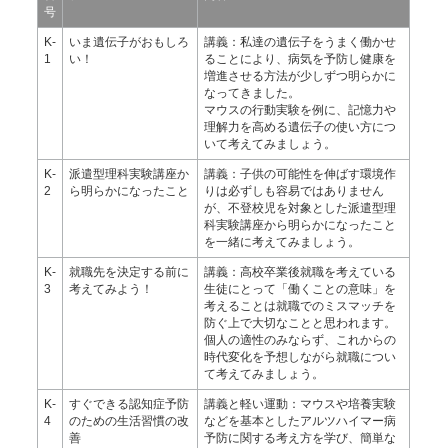
号
K-
いま遺伝子がおもしろ
講義：私達の遺伝子をうまく働かせ
1
い！
ることにより、病気を予防し健康を
増進させる方法が少しずつ明らかに
なってきました。
マウスの行動実験を例に、記憶力や
理解力を高める遺伝子の使い方につ
いて考えてみましょう。
K-
派遣型理科実験講座か
講義：子供の可能性を伸ばす環境作
2
ら明らかになったこと
りは必ずしも容易ではありません
が、不登校児を対象とした派遣型理
科実験講座から明らかになったこと
を一緒に考えてみましょう。
K-
就職先を決定する前に
講義：高校卒業後就職を考えている
3
考えてみよう！
生徒にとって「働くことの意味」を
考えることは就職でのミスマッチを
防ぐ上で大切なことと思われます。
個人の適性のみならず、これからの
時代変化を予想しながら就職につい
て考えてみましょう。
K-
すぐできる認知症予防
講義と軽い運動：マウスや培養実験
4
のための生活習慣の改
などを基本としたアルツハイマー病
善
予防に関する考え方を学び、簡単な