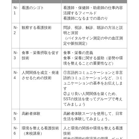
N-
看護のシゴト
看護師・保健師・助産師の仕事内容
1
活躍するフィールド
看護師になるまでの道のり
N-
観察する看護技術
問診、視診、触診、聴診の方法と説
2
明と演習
（バイタルサイン測定の中の血圧測
定や脈拍測定）
N-
食事・栄養摂取を促す
食事・栄養の意義
3
技術
食事・栄養に関する援助（姿勢や環
境を整えることの重要性など）
N-
人間関係を成立・発達
①言語的コミュニケーションと非言
4
させるための技術
語的コミュニケーションなど、コミ
ュニケーションの基本をお伝えしま
す
②より良い人間関係を築くため、
SSTの技法を使ってグループで考え
てみましょう
N-
高齢者体験
高齢者体験スーツを使用して、日常
5
生活を体験してみましょう。
N-
環境を整える看護技術
人と環境の関係や環境を整える看護
6
（来校講座）
技術
採光の調節や室温等の管理、ベッド