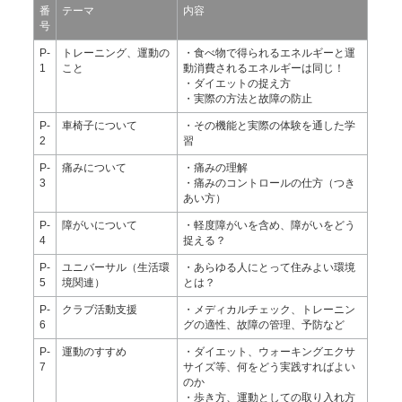
番
テーマ
内容
号
P-
トレーニング、運動の
・食べ物で得られるエネルギーと運
1
こと
動消費されるエネルギーは同じ！
・ダイエットの捉え方
・実際の方法と故障の防止
P-
車椅子について
・その機能と実際の体験を通した学
2
習
P-
痛みについて
・痛みの理解
3
・痛みのコントロールの仕方（つき
あい方）
P-
障がいについて
・軽度障がいを含め、障がいをどう
4
捉える？
P-
ユニバーサル（生活環
・あらゆる人にとって住みよい環境
5
境関連）
とは？
P-
クラブ活動支援
・メディカルチェック、トレーニン
6
グの適性、故障の管理、予防など
P-
運動のすすめ
・ダイエット、ウォーキングエクサ
7
サイズ等、何をどう実践すればよい
のか
・歩き方、運動としての取り入れ方