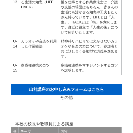
13
る生活の知恵（LIFE
援を仕事とする作業療法士は、介護
HACK）
や支援の場面はもちろん、皆さんの
生活にも活かせる知恵や工夫もたく
さん持っています。LIFEとは「人
生」、HACKとは「術」を意味しま
す。身近に役立つ「人生の術」につ
いて紹介いたします。
O-
カラオケや音楽を利用
精神科リハビリでは欠かせないカラ
14
した作業療法
オケや音楽の力について、参加者と
共に話し合う参加型で講義を進めま
す。
O-
多職種連携のコツ
多職種連携をマネジメントするコツ
15
を説明します。
出前講座のお申し込みフォームはこちら
その他
本校の校長や教職員による講座
番
テーマ
内容