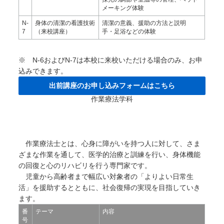
メーキング体験
N-
身体の清潔の看護技術
清潔の意義、援助の方法と説明
7
（来校講座）
手・足浴などの体験
※ N-6およびN-7は本校に来校いただける場合のみ、お申
込みできます。
出前講座のお申し込みフォームはこちら
作業療法学科
作業療法士とは、心身に障がいを持つ人に対して、さま
ざまな作業を通して、医学的治療と訓練を行い、身体機能
の回復と心のリハビリを行う専門家です。
児童から高齢者まで幅広い対象者の「よりよい日常生
活」を援助するとともに、社会復帰の実現を目指していき
ます。
番
テーマ
内容
号