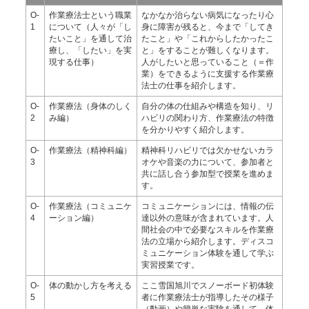
O-
作業療法士という職業
なかなか治らない病気になったり心
1
について（人々が「し
身に障害が残ると、今まで「してき
たいこと」を通して治
たこと」や「これからしたかったこ
療し、「したい」を実
と」をすることが難しくなります。
現する仕事）
人がしたいと思っていること（＝作
業）をできるように支援する作業療
法士の仕事を紹介します。
O-
作業療法（身体のしく
自分の体の仕組みや構造を知り、リ
2
み編）
ハビリの関わり方、作業療法の特徴
を分かりやすく紹介します。
O-
作業療法（精神科編）
精神科リハビリでは欠かせないカラ
3
オケや音楽の力について、参加者と
共に話し合う参加型で授業を進めま
す。
O-
作業療法（コミュニケ
コミュニケーションには、情報の伝
4
ーション編）
達以外の意味が含まれています。人
間社会の中で必要なスキルを作業療
法の立場から紹介します。ディスコ
ミュニケーション体験を通して学ぶ
実習授業です。
O-
体の動かし方を考える
ここ雪国旭川でスノーボード初体験
5
者に作業療法士が指導したその様子