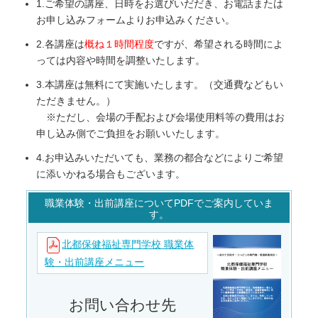
1.ご希望の講座、日時をお選びいだだき、お電話または
お申し込みフォームよりお申込みください。
2.各講座は
概ね１時間程度
ですが、希望される時間によ
っては内容や時間を調整いたします。
3.本講座は無料にて実施いたします。（交通費などもい
ただきません。）
※ただし、会場の手配および会場使用料等の費用はお
申し込み側でご負担をお願いいたします。
4.お申込みいただいても、業務の都合などによりご希望
に添いかねる場合もございます。
職業体験・出前講座についてPDFでご案内していま
す。
北都保健福祉専門学校 職業体
験・出前講座メニュー
お問い合わせ先