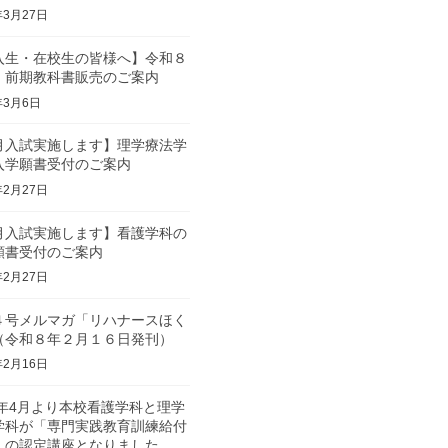
年3月27日
入生・在校生の皆様へ】令和８
 前期教科書販売のご案内
年3月6日
月入試実施します】理学療法学
入学願書受付のご案内
年2月27日
月入試実施します】看護学科の
願書受付のご案内
年2月27日
４号メルマガ「リハナースほく
（令和８年２月１６日発刊）
年2月16日
6年4月より本校看護学科と理学
学科が「専門実践教育訓練給付
」の認定講座となりました。