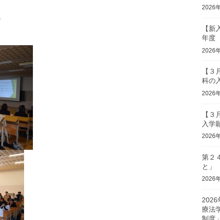
2026
、
【新
年度
2026
【３
科の
2026
【３
入学
2026
第２
と」
2026
202
療法
制度