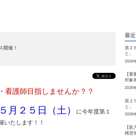
最近
ス開催！
第２
と」
2026
【重
対象
2026
・看護師目指しませんか？？
第２
と」
５月２５日（土）
に今年度第１
2026
催いたします！！
【新
構奨