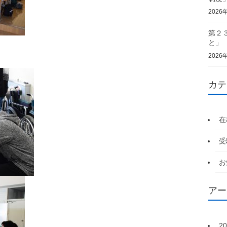
2026
第２
と」
2026
カテ
在
受
お
アー
2