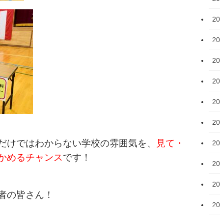
2
2
2
2
2
2
だけではわからない学校の雰囲気を、
見て・
2
かめるチャンス
です！
2
2
者の皆さん！
2