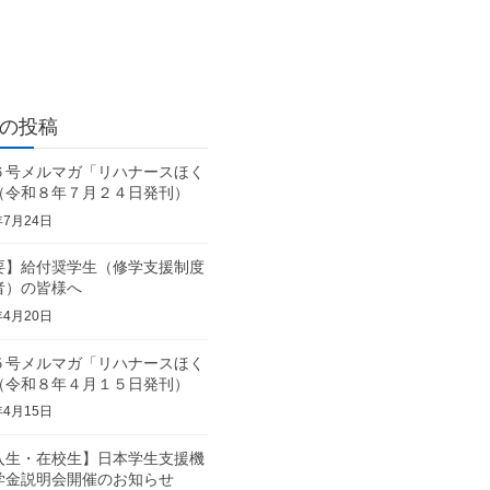
の投稿
６号メルマガ「リハナースほく
（令和８年７月２４日発刊）
年7月24日
要】給付奨学生（修学支援制度
者）の皆様へ
年4月20日
５号メルマガ「リハナースほく
（令和８年４月１５日発刊）
年4月15日
入生・在校生】日本学生支援機
学金説明会開催のお知らせ