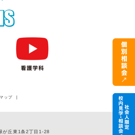
マップ
|
緑が丘東1条2丁目1-28