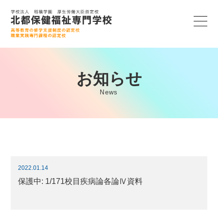
お知らせ
News
2022.01.14
保護中: 1/171校目疾病論各論Ⅳ資料