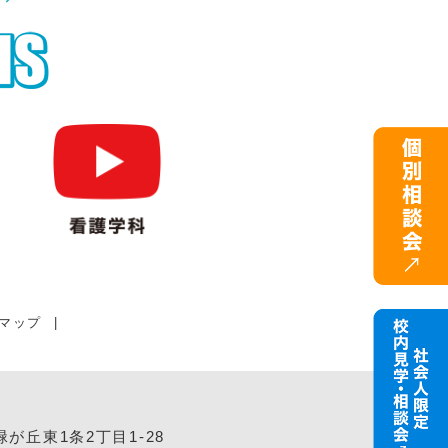
マップ
|
緑が丘東1条2丁目1-28