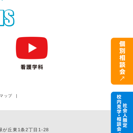
マップ
|
緑が丘東1条2丁目1-28