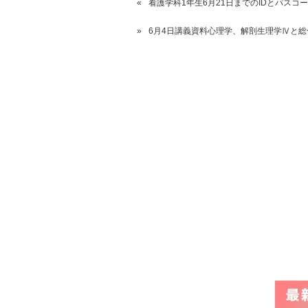
看護学科1年生6月21日までのIDとパスコ
6月4日講義資料心理学、解剖生理学Ⅳと