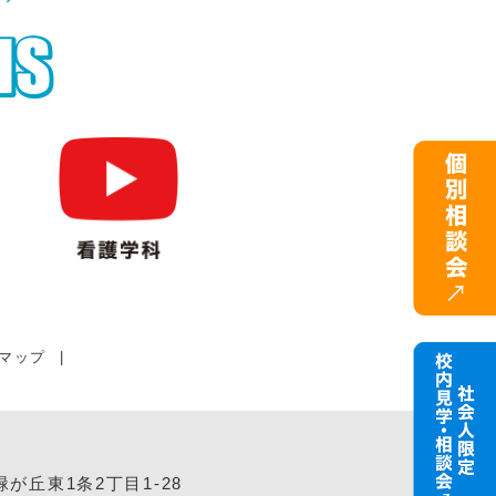
マップ
|
緑が丘東1条2丁目1-28